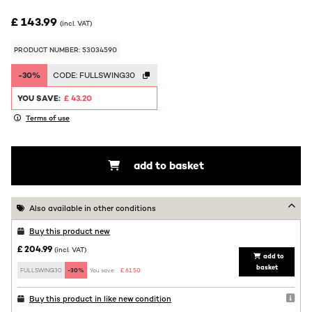
£ 143.99
(incl. VAT)
PRODUCT NUMBER: 53034590
-30%
CODE:
FULLSWING30
YOU SAVE:
£ 43.20
Terms of use
add to basket
Also available in other conditions
Buy this product new
£ 204.99
(incl. VAT)
add to
basket
FULLSWING30
-30%
You save:
£ 61.50
Buy this product in like new condition