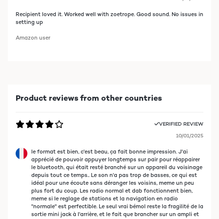
Recipient loved it. Worked well with zoetrope. Good sound. No issues in
setting up
Amazon user
Product reviews from other countries
VERIFIED REVIEW
10/01/2025
le format est bien, c'est beau, ça fait bonne impression. J'ai
apprécié de pouvoir appuyer longtemps sur pair pour réappairer
le bluetooth, qui était resté branché sur un appareil du voisinage
depuis tout ce temps.. Le son n'a pas trop de basses, ce qui est
idéal pour une écoute sans déranger les voisins, meme un peu
plus fort du coup. Les radio normal et dab fonctionnent bien,
meme si le reglage de stations et la navigation en radio
"normale" est perfectible. Le seul vrai bémol reste la fragilité de la
sortie mini jack à l'arrière, et le fait que brancher sur un ampli et