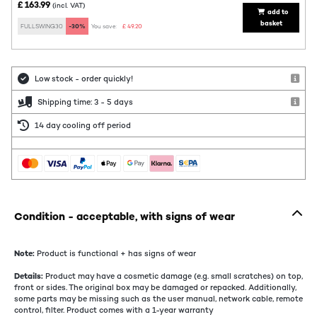
£ 163.99
(incl. VAT)
add to
basket
FULLSWING30
-30%
You save:
£ 49.20
Low stock - order quickly!
Shipping time: 3 - 5 days
14 day cooling off period
Condition - acceptable, with signs of wear
Note:
Product is functional + has signs of wear
Details:
Product may have a cosmetic damage (e.g. small scratches) on top,
front or sides. The original box may be damaged or repacked. Additionally,
some parts may be missing such as the user manual, network cable, remote
control, filter. Product comes with a 1-year warranty