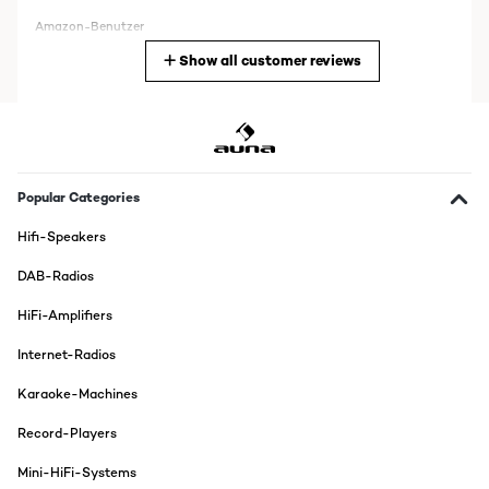
Amazon-Benutzer
Show all customer reviews
Translate
VERIFIED REVIEW
13/09/2020
Grundsätzlich standen zwei Kaufgründe im Vordergrund: Ich
wollte ein DAB+ -Radio, und ich wollte etwas Kompaktes für
Popular Categories
12V-Versorgung, damit es auch im Camper betrieben werden
kann. Beides war hier vorhanden, sowie zusätzlich die
Hifi-Speakers
Möglichkeit, von USB oder Bluetooth wiedergeben zu können.Und
als nettes Gimmick noch ein Plattenlaufwerk in senkrechter
DAB-Radios
Bauweise, was ich ganz pfiffig fand. Also, für'n Hunderter sicher
kein ganz grosses Risiko, irgendwas von den eingebauten
HiFi-Amplifiers
Features wird schon funktionieren.Gut, fangen wir an. Zuerst der
Plattenspieler. Okay, mehr als ein "Gimmick" ist es nicht. Der
billige Plastik-Tonabnehmer läßt den Tonarm bei etwas
Internet-Radios
kräftigeren Pressungen über die Platte hoppeln, als würde man
mit dem Gerät Sackhüpfen machen. Die Tatsache, dass es an
Karaoke-Machines
diesem Hobel offenbar keinerlei Antiskating-Vorrichtungen gibt
und der senkrechte Aufbau irgendwie dazu führt, dass der
Record-Players
Tonarm extrem zur Mitte zieht, macht diesen Umstand nicht
besser.Okay, ehrlich gesagt, aus beruflichen Gründen kenne ich
Mini-HiFi-Systems
diese Billig-Plattenschrubber zu genüge und habe mir schon