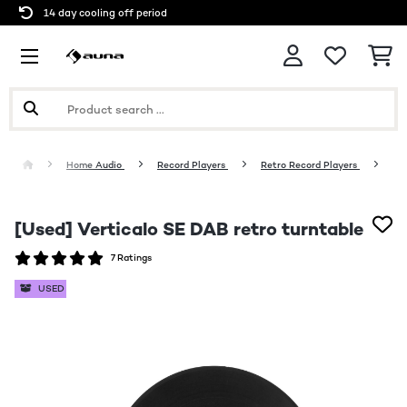
14 day cooling off period
Home Audio
Record Players
Retro Record Players
[Used] Verticalo SE DAB retro turntable
7 Ratings
USED