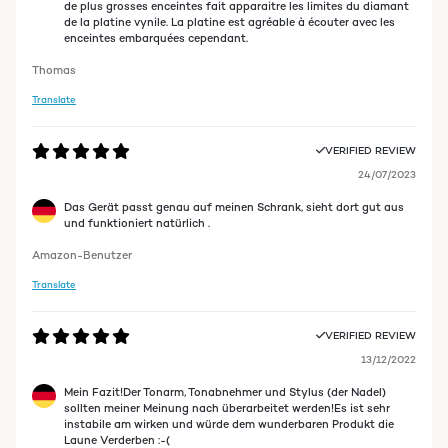
de plus grosses enceintes fait apparaitre les limites du diamant
de la platine vynile. La platine est agréable à écouter avec les
enceintes embarquées cependant.
Thomas
Translate
VERIFIED REVIEW
24/07/2023
Das Gerät passt genau auf meinen Schrank, sieht dort gut aus
und funktioniert natürlich .
Amazon-Benutzer
Translate
VERIFIED REVIEW
13/12/2022
Mein Fazit!Der Tonarm, Tonabnehmer und Stylus (der Nadel)
sollten meiner Meinung nach überarbeitet werden!Es ist sehr
instabile am wirken und würde dem wunderbaren Produkt die
Laune Verderben :-(