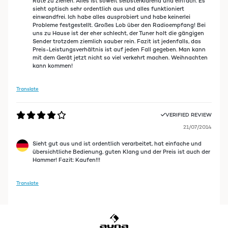
Rate zu ziehen. Alles ist soweit selbsterklärend und einfach. Es
sieht optisch sehr ordentlich aus und alles funktioniert
einwandfrei. Ich habe alles ausprobiert und habe keinerlei
Probleme festgestellt. Großes Lob über den Radioempfang! Bei
uns zu Hause ist der eher schlecht, der Tuner holt die gängigen
Sender trotzdem ziemlich sauber rein. Fazit ist jedenfalls, das
Preis-Leistungsverhältnis ist auf jeden Fall gegeben. Man kann
mit dem Gerät jetzt nicht so viel verkehrt machen. Weihnachten
kann kommen!
Translate
VERIFIED REVIEW
21/07/2014
Sieht gut aus und ist ordentlich verarbeitet, hat einfache und
übersichtliche Bedienung, guten Klang und der Preis ist auch der
Hammer! Fazit: Kaufen!!!
Translate