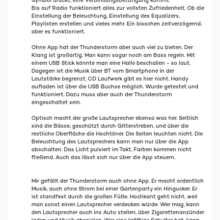
Symbol drückt, eine Verbindungsbetätigung kommt.
Bis auf Radio funktioniert alles zur vollsten Zufriedenheit. Ob die
Einstellung der Beleuchtung, Einstellung des Equalizers,
Playlisten erstellen und vieles mehr. Ein bisschen zeitverzögernd,
aber es funktioniert.
Ohne App hat der Thunderstorm aber auch viel zu bieten. Der
Klang ist großartig. Man kann sogar noch am Bass regeln. Mit
einem USB Stick könnte man eine Halle beschallen - so laut.
Dagegen ist die Musik über BT vom Smartphone in der
Lautstärke begrenzt. CD Laufwerk gibt es hier nicht. Handy
aufladen ist über die USB Buchse möglich. Wurde getestet und
funktioniert. Dazu muss aber auch der Thunderstorm
eingeschaltet sein.
Optisch macht der große Lautsprecher ebenso was her. Seitlich
sind die Bässe, geschützt durch Gitterstreben, und über die
restliche Oberfläche die Hochtöner. Die Seiten leuchten nicht. Die
Beleuchtung des Lautsprechers kann man nur über die App
abschalten. Das Licht pulsiert im Takt, Farben kommen nicht
fließend. Auch das lässt sich nur über die App steuern.
Mir gefällt der Thunderstorm auch ohne App. Er macht ordentlich
Musik, auch ohne Strom bei einer Gartenparty ein Hingucker. Er
ist standfest durch die großen Füße. Hochkant geht nicht, weil
man sonst einen Lautsprecher verdecken würde. Wer mag, kann
den Lautsprecher auch ins Auto stellen, über Zigarettenanzünder