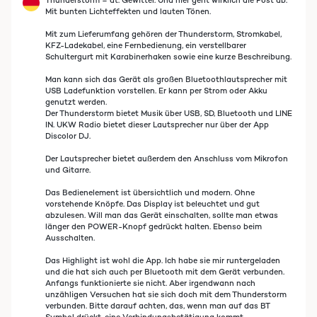
Thunderstorm = dt. Gewitter. Und hier geht wirklich die Post ab.
Mit bunten Lichteffekten und lauten Tönen.
Mit zum Lieferumfang gehören der Thunderstorm, Stromkabel,
KFZ-Ladekabel, eine Fernbedienung, ein verstellbarer
Schultergurt mit Karabinerhaken sowie eine kurze Beschreibung.
Man kann sich das Gerät als großen Bluetoothlautsprecher mit
USB Ladefunktion vorstellen. Er kann per Strom oder Akku
genutzt werden.
Der Thunderstorm bietet Musik über USB, SD, Bluetooth und LINE
IN. UKW Radio bietet dieser Lautsprecher nur über der App
Discolor DJ.
Der Lautsprecher bietet außerdem den Anschluss vom Mikrofon
und Gitarre.
Das Bedienelement ist übersichtlich und modern. Ohne
vorstehende Knöpfe. Das Display ist beleuchtet und gut
abzulesen. Will man das Gerät einschalten, sollte man etwas
länger den POWER-Knopf gedrückt halten. Ebenso beim
Ausschalten.
Das Highlight ist wohl die App. Ich habe sie mir runtergeladen
und die hat sich auch per Bluetooth mit dem Gerät verbunden.
Anfangs funktionierte sie nicht. Aber irgendwann nach
unzähligen Versuchen hat sie sich doch mit dem Thunderstorm
verbunden. Bitte darauf achten, das, wenn man auf das BT