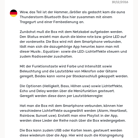
19/12/2016
Wow, das Teil ist der Hammer....Größer als gedacht kam die auna
Thunderstorm Bluetooth Box hier zusammen mit einem
Tragegurt und einer Fernbedienung an.
Zunächst muß die Box mit dem Netzkabel aufgeladen werden.
Den Status ersieht man durch die kleine rote bzw. grüne LED auf
der vorderseite. Die Box wird mit dem Smartphone verbunden,
lädt man sich die dazugehörige App herunter, kann man mit
dieser Musik-, Equalizer- sowie die LED-Lichteffekte steuern und
zudem Radiosender zuschalten.
Mit der Funktionstaste wird Farbe und Intensität sowie
Beleuchtung und die Lautstärke von Mikrofon oder Gitarre
geregelt, Beides kann vorne per Steckanschluß gekoppelt werden.
Die Optionen (Helligkeit, Bass, Höhen usw) sowie Lichteffekte,
Echo und Delay werden über die Menüfunktion gesteuert.
Geregelt werden diese dann per Lautstärkenregler.
Hat man die Box mit dem Smartphone verbunden, können hier
verschiedene Lichteffekte ausgewählt werden (Alarm, Heartbeat,
Rainbow, Sunset usw). Erstellt man eine Playlist in der App,
werden diese Lieder der Reihe nach über die Box wiedergegeben.
Die Box kann zudem USB oder Karten lesen, gesteuert werden
diese wiederum über die App. Hier wird auch die Klangregelung