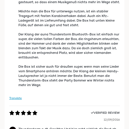
gesteuert, so dass einem Musikgenuß nichts mehr im Wege steht.
Möchte man die Box für unterwegs nutzen, ist ein stabiler
Tragegurt mit festen Karabinerhaken dabei. Auch ein Kfz-
Ladegerät ist im Lieferumfang dabei. Die Box hat unten kleine
Füße, auf denen sie gut und fest steht.
Der Klang der auna Thunderstorm Bluetooth-Box ist einfach nur
super, die vielen tollen Farben der Box, die ringsherum erleuchten,
sind der Hammer und dank der vielen Möglichkeiten blinken oder
blenden zum Takt der Musik dazu. Da sie doch ziemlich groß ist,
braucht sie entsprechend Platz, wird aber sicher niemanden
enttäuschen.
Die Box ist sicher auch für draußen super, wenn man seine Lieder
vom Smartphone anhören möchte. Der Klang der kleinen Handy-
Lautsprecher ist ja nicht immer der Beste. Benutzt man die
Thunderstorm-Box steht der Party Sommer wie Winter nichts
mehr im Wege.
Translate
VERIFIED REVIEW
12/09/2016