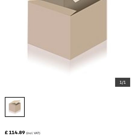
1/1
£ 114.89
(incl. VAT)