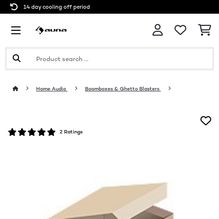
14 day cooling off period
Home Audio
Boomboxes & Ghetto Blasters
2 Ratings