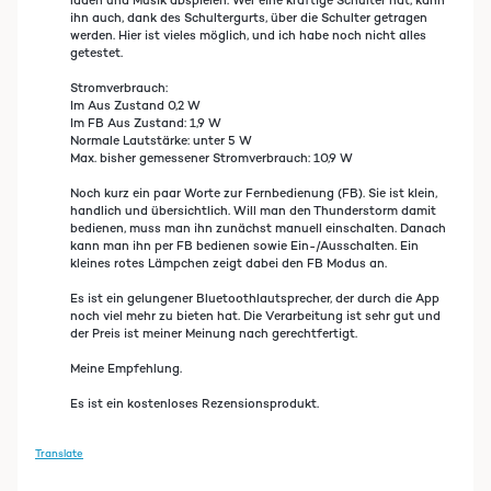
laden und Musik abspielen. Wer eine kräftige Schulter hat, kann
ihn auch, dank des Schultergurts, über die Schulter getragen
werden. Hier ist vieles möglich, und ich habe noch nicht alles
getestet.
Stromverbrauch:
Im Aus Zustand 0,2 W
Im FB Aus Zustand: 1,9 W
Normale Lautstärke: unter 5 W
Max. bisher gemessener Stromverbrauch: 10,9 W
Noch kurz ein paar Worte zur Fernbedienung (FB). Sie ist klein,
handlich und übersichtlich. Will man den Thunderstorm damit
bedienen, muss man ihn zunächst manuell einschalten. Danach
kann man ihn per FB bedienen sowie Ein-/Ausschalten. Ein
kleines rotes Lämpchen zeigt dabei den FB Modus an.
Es ist ein gelungener Bluetoothlautsprecher, der durch die App
noch viel mehr zu bieten hat. Die Verarbeitung ist sehr gut und
der Preis ist meiner Meinung nach gerechtfertigt.
Meine Empfehlung.
Es ist ein kostenloses Rezensionsprodukt.
Translate