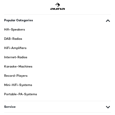
VERIFIED REVIEW
14/03/2020
schon erlegtig
Popular Categories
Amazon-Benutzer
Hifi-Speakers
Translate
DAB-Radios
VERIFIED REVIEW
HiFi-Amplifiers
25/12/2018
Internet-Radios
nicht zulaut, Fernbedienung Reichweite sehr schwach, UKW
Empfang miese
Karaoke-Machines
Amazon-Benutzer
Record-Players
Translate
Mini-HiFi-Systems
Portable-PA-Systems
VERIFIED REVIEW
25/07/2018
Service
Kompaktes Gerät, das sich leicht transportieren läßt und einen
sehr guten Sound liefert. Das mitgelieferte Zubehör ist