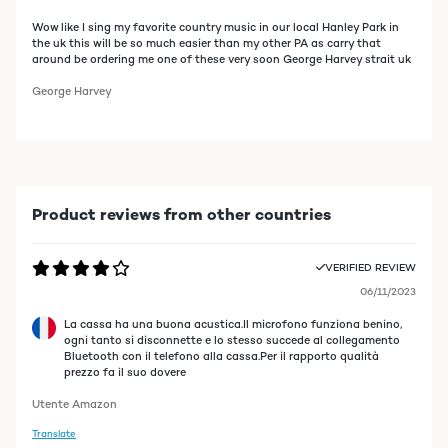
Wow like I sing my favorite country music in our local Hanley Park in
the uk this will be so much easier than my other PA as carry that
around be ordering me one of these very soon George Harvey strait uk
George Harvey
Product reviews from other countries
VERIFIED REVIEW
06/11/2023
La cassa ha una buona acustica.Il microfono funziona benino,
ogni tanto si disconnette e lo stesso succede al collegamento
Bluetooth con il telefono alla cassa.Per il rapporto qualità
prezzo fa il suo dovere
Utente Amazon
Translate