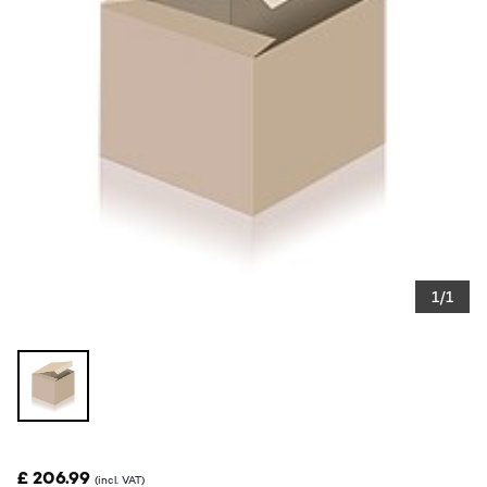
1/1
£ 206.99
(incl. VAT)