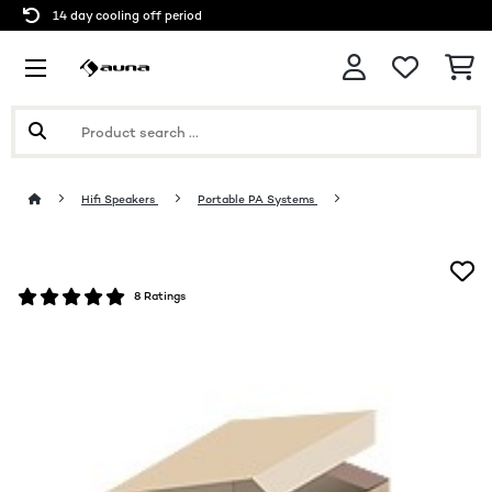
14 day cooling off period
Hifi Speakers
Portable PA Systems
8 Ratings