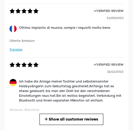
VERIFIED REVIEW
21/09/2023
Ottimo impianto di musica, compie i requisiti molto bene.
Utente Amazon
Translate
VERIFIED REVIEW
16/12/2022
Ich habe die Anlage meiner Tochter und selbsternannter
Hobbysängerin zum Geburtstag geschenkt.Anfangs hat es
etwas gedauert, bis man den Dreh bei den verschiedenen
Einstellungen raus hat.Sie ist restlos begeistert. Verbindung mit
Bluetooth und ihrem separaten Mikrofon ist einfach.
Amazon-Benutzer
Show all customer reviews
Translate