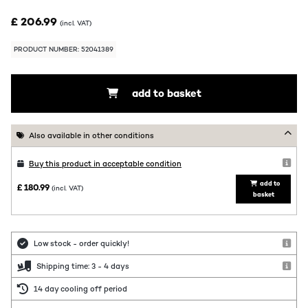
£ 206.99
(incl. VAT)
PRODUCT NUMBER: 52041389
add to basket
Also available in other conditions
Buy this product in acceptable condition
add to
£ 180.99
(incl. VAT)
basket
Low stock - order quickly!
Shipping time: 3 - 4 days
14 day cooling off period