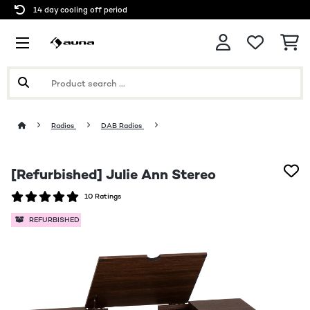
14 day cooling off period
Radios
DAB Radios
[Refurbished] Julie Ann Stereo
10 Ratings
REFURBISHED