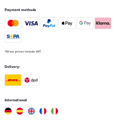
10/01/2023
Payment methods
Wir sind rundum zufrieden, leichter Aufbau, toller Klang, leichte
Bedienung und sieht gut aus
Amazon-Benutzer
Translate
VERIFIED REVIEW
*All our prices include VAT.
28/11/2022
Delivery:
Ce produit est d'une qualité très bonne ! Il répond à tous mes
attentes lorsque je l'ai acheté. En effet, il a un son d'une très bonne
qualité pour une grande pièce. Il a un design très sympa qui ajoute
un petit meuble à un salon moderne ou non. De plus, toutes ses
fonctionnalités sont assez complètes, tout ce qui est nécessaire est
présent ! Je recommande ce produit !
International
Utilisateur d'Amazon
Translate
VERIFIED REVIEW