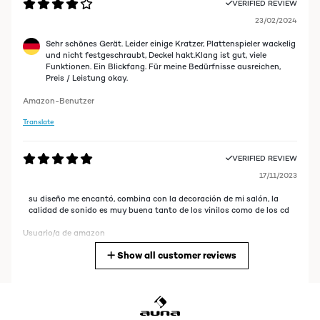
VERIFIED REVIEW
23/02/2024
Sehr schönes Gerät. Leider einige Kratzer, Plattenspieler wackelig
und nicht festgeschraubt, Deckel hakt.Klang ist gut, viele
Funktionen. Ein Blickfang. Für meine Bedürfnisse ausreichen,
Preis / Leistung okay.
Amazon-Benutzer
Translate
VERIFIED REVIEW
17/11/2023
su diseño me encantó, combina con la decoración de mi salón, la
calidad de sonido es muy buena tanto de los vinilos como de los cd
Usuario/a de amazon
Show all customer reviews
Translate
VERIFIED REVIEW
18/10/2023