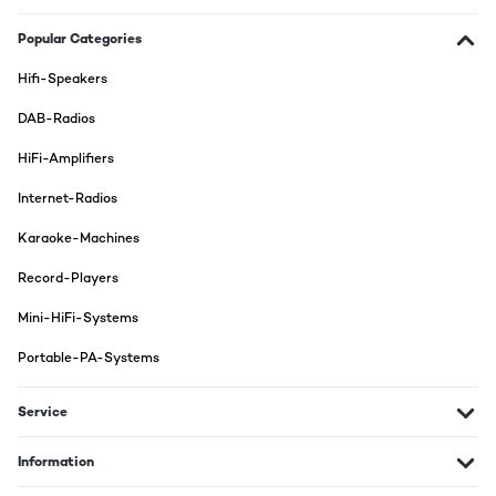
Der Klang ist doch gut? Ich weiß garnicht was die Rezessionen
an dem Klang nicht gut fanden.Die Verarbeitung ist relativ
Popular Categories
billig.Die verarbeiteten Komponenten sind relativ billig.Aber das
Gerät erfüllt seinen Zweck! Und sieht gut aus!Ein Kassettendeck
Hifi-Speakers
fehlt, dann wäre es für mich perfekt.
DAB-Radios
Amazon-Benutzer
HiFi-Amplifiers
Translate
Internet-Radios
VERIFIED REVIEW
Karaoke-Machines
15/10/2023
Der Plattenspieler kommt bereits fast komplett aufgebaut und
Record-Players
ist in wenigen Minuten fertig zur Nutzung. Die Optik und die
Verarbeitung ist ansprechend und hochwertig. Der Ton gefällt
Mini-HiFi-Systems
mir sehr gut und die Bluetooth Option ist eine coole Alternative
für die, denen die Optik gefällt aber keine echten Plattenspieler
Portable-PA-Systems
laufen lassen möchte.
Amazon-Benutzer
Service
Translate
Information
VERIFIED REVIEW