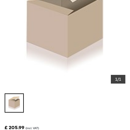
1/1
£ 205.99
(incl. VAT)