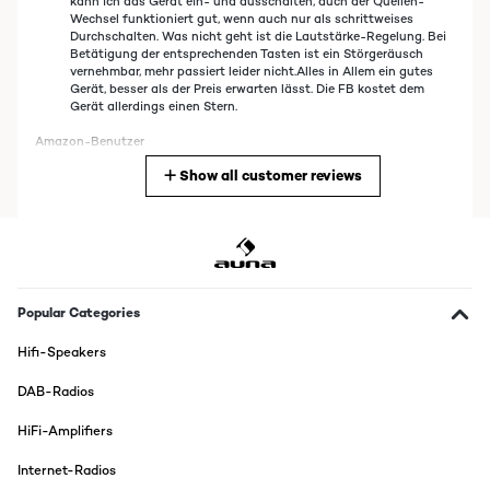
kann ich das Gerät ein- und ausschalten, auch der Quellen-
Wechsel funktioniert gut, wenn auch nur als schrittweises
Durchschalten. Was nicht geht ist die Lautstärke-Regelung. Bei
Betätigung der entsprechenden Tasten ist ein Störgeräusch
vernehmbar, mehr passiert leider nicht.Alles in Allem ein gutes
Gerät, besser als der Preis erwarten lässt. Die FB kostet dem
Gerät allerdings einen Stern.
Amazon-Benutzer
Show all customer reviews
Translate
VERIFIED REVIEW
24/11/2015
Ich war m überlegen, ob ich nur 3 oder 4 Sterne geben soll. In
anbetracht der Tatsache, dass es es ein guter Preis ist, verient es
Popular Categories
doch 4 Sterne. Denn für 135€ ist das ein klasse Gerät.Nicht
vergleichbar mit dem 25 Jahre alten Rotel RA 2020, der deutlich
Hifi-Speakers
mehr Power hat (Trotz nur 50W Pro Kanal), aber es rumst doch
schon.Ich betreibe den Verstärker mit 4-8 Ohm Lautsprechern
DAB-Radios
von Quadral - Quintas 100. Keine super Teile, aber auch nicht
schlecht. Allerdings klingt der Sound bei dem AUNA etwas
HiFi-Amplifiers
dumpfer und nicht ganz so klar, wie bei dem Rotel.Wenn man
also einen großen Raum zur Party beschallen möchte, dann wäre
das Gerät ungeeignet. Ich muss meinen PC voll aufdrehen und
Internet-Radios
den Verstärker ebenfalls. So komme ich auf knapp 90 dB Ist