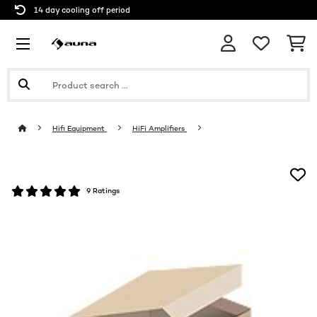
14 day cooling off period
Hifi Equipment
HiFi Amplifiers
9 Ratings