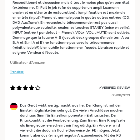
Reconditionné et d’occasion mais à tout le moins plus qu’en bon état
(extérieur neuf)! Fait le job (afin de suppléer un ampli Luxmann
ancien et en attente de restauration) : l’amplification est maximale
en entrée (input) Phono et normale pour le quatre autres entrées (CD,
DVD, Aux,Tuner). En revanche, la télécommande n’est pas aussi
polyvalente que souhaité : seules les touches STANBY (mise en veille),
INPUT (entrée / par défaut = Phono), VOL+, VOL-, MUTE) sont activés.
Dommage que la touche A-B (jusqu’à deux groupes d’enceintes : A ou
B, A et B, ni A ni B) ne fonctionne pas avec la télécommande
(réinitialisable?) bien qu’elle fonctionne en façade. Livraison rapide et
soignée. Vendeur à l’écoute.
Utilisateur d'Amazon
Translate
VERIFIED REVIEW
05/08/2023
Das Gerät wirkt wertig, macht was her. Der Klang ist mit den
Einstellmöglichkeiten sehr gut. Die vielen Anschlüsse machen
durchaus Sinn für Einzelkomponenten-Enthusiasten. Der
Knackpunkt ist die Fernbedienung. Zum Einen: Eine Knopfzelle
als Energiequelle erscheint mir fragwürdig. Ein Anderer wird
vielleicht die dadurch flache Bauweise der FB mögen. Jetzt
kommt aber das (einzige) negativ Anzumerkende: Mit der FB