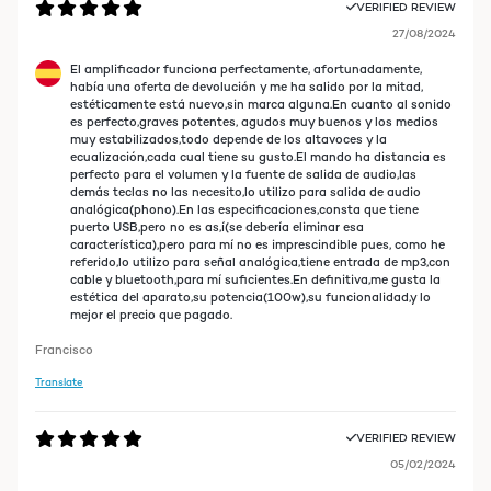
VERIFIED REVIEW
27/08/2024
El amplificador funciona perfectamente, afortunadamente,
había una oferta de devolución y me ha salido por la mitad,
estéticamente está nuevo,sin marca alguna.En cuanto al sonido
es perfecto,graves potentes, agudos muy buenos y los medios
muy estabilizados,todo depende de los altavoces y la
ecualización,cada cual tiene su gusto.El mando ha distancia es
perfecto para el volumen y la fuente de salida de audio,las
demás teclas no las necesito,lo utilizo para salida de audio
analógica(phono).En las especificaciones,consta que tiene
puerto USB,pero no es as,í(se debería eliminar esa
característica),pero para mí no es imprescindible pues, como he
referido,lo utilizo para señal analógica,tiene entrada de mp3,con
cable y bluetooth,para mí suficientes.En definitiva,me gusta la
estética del aparato,su potencia(100w),su funcionalidad,y lo
mejor el precio que pagado.
Francisco
Translate
VERIFIED REVIEW
05/02/2024