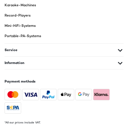
nicht wenig, aber auch nicht sehr viel. Wenn man mal durch die
Karaoke-Machines
Wohnung tigert und voll aufdreht, ist das etwas wenig für mich.
(28 Jahre und gutes Gehör).Angeschlossen habe ich noch ein
Record-Players
billiges 5.1 System am Chinch-Output. Allerdings auf 2.1 gestellt
und anstelle von Sateliten 2 normale Lautsprecher
Mini-HiFi-Systems
angeschlossen, welche mir etwas mehr Höhen geben. Und der
Subwoofer untermalt den Bass ein bisschen, so dass ich den
Bass nicht so stark aufdrehen muss und er sauberer klingt.- So
Portable-PA-Systems
viel als Info, dass so etwas möglich ist.Wenn man etwas an die
Phones-Buchse schließt, schalten sich die Lautsprecher aus.Ich
bin eigentlich zufrieden mit dem Gerät. Da es nicht viel gekostet
Service
hat.Nachtrag: 5 Sterne. Das Lautstärkeproblem, dass es etwas
leise wirkte, lag am Sound der Grafikkarte (HDMI ->
Klinke/Chinch).Der Rotel hat das wohl irgendwie besser
Information
verarbeitet. Jetzt ist der Verstärker aber direkt an der ASUS
XONAR DGX angeschlossen und es ist verdammt laut. Das reicht
für das ganze Haus… Und das ist keine Übertreibung. Ich höre
gerne laut Musik oder gucke gerne laut Filme. Dauert also, bis ich
Payment methods
mal sage, dass etwas zu laut ist.Also ich habe nichts mehr
auszusetzen an diesem Gerät. Ich wüsste nicht was. Sound ist
klasse, Sound ist laut, Sound ist deutlich. Man kann alles
anschließen,was man so normal im Gebrauch hat. (Was man halt
auch erwartet, an einem Verstärker anschließen zu können) nur
vielleicht etwas dunkel der Ton. Das könnte man noch sagen.
Aber dafür ziehe ich keinen Stern ab.
Amazon-Benutzer
*All our prices include VAT.