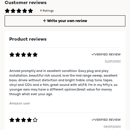
Customer reviews
9 Ratings
Write your own review
Product reviews
VERIFIED REVIEW
11/07/2022
Arrived promptly and in excellent condition. Easy plug and play
installation, beautiful rich sound, love the mid range sweep, excellent
bass, drives without distortion and bright treble, crisp tone, tapes,
vinyl and CD's and a film, great sound with all,P.S. I'm in my fifty's, so
younger ears may have a different opinion.Great value for money
though what ever your age.
Amazon user
VERIFIED REVIEW
09/07/2020