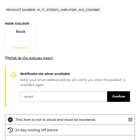
PRODUCT NUMBER: HI_FI_STEREO_AMPLIFIER_AV2_CD608BT
MAIN COLOUR:
Black
Back soon
What do the statuses mean?
Notificate me when available
Enter your email address and we will notify you when the product is
available again.
Confirm
This item is not in stock and must be reordered.
14 day cooling off period