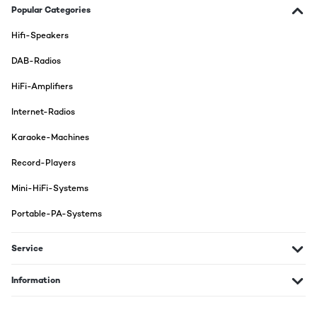
Kassettenrecorder uns Schallplattenspieler. Die Lautsprecher
Popular Categories
sind für hohen Musikgenus etwas zu schwach.
Hifi-Speakers
Amazon-Benutzer
DAB-Radios
Translate
HiFi-Amplifiers
VERIFIED REVIEW
Internet-Radios
04/12/2025
Karaoke-Machines
Super Gerät
Record-Players
Amazon-Benutzer
Mini-HiFi-Systems
Translate
Portable-PA-Systems
VERIFIED REVIEW
02/12/2025
Service
Gutes Gerät, welches zum einen an alte Zeiten erinnert, auf der
anderen Seite aber derart gut ausgestattet ist, das man CDs
Information
hören kann, Schallplatten oder Kassetten und USB Sticks
einstecken kann. Außerdem kann man Radio hören