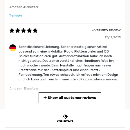
Amazon-Benutzer
Translate
VERIFIED REVIEW
12/12/2025
Schnelle sichere Lieferung. Schöner nostalgischer Artikel
passend zu meinem Mobiliar. Radio Plattenspieler und CD-
Spieler funktionieren gut. Aufnahmefunktion habe ich noch
nicht getestet. Deutsches verständliches Handbuch. Was ich
noch machen werde: Beim Hersteller nachfragen nach einer
Ersatznadel für den Plattenspieler und einer Ersatz-
Fernbedienung. Ton etwas schwach. Ich erfreue mich am Design
und ich kann auch wieder meine alten LPs zum Leben erwecken.
Amazon-Benutzer
Show all customer reviews
Translate
VERIFIED REVIEW
08/12/2025
Sehr schönes retro Musikteil bestehend aus Radio, CD Player,