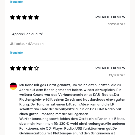
Translate
VERIFIED REVIEW
30/03/2025
Appareil de qualité
Utilisateur d'Amazon
Translate
VERIFIED REVIEW
13/12/2023
Ich habe mir gas Gerät gekauft, um meine alten Platten, die 20
Jahre auf dem Boden gemodert haben, wieder abzuspielen. Ein
weiterer Grund war das Vorhandensein eines DAB-Radios.Der
Plattenspieler erfüllt seinen Zweck und hat durchaus einen guten
Klang. Der Tonarm hat einen Lift zum Absenken und die LP
schaltet am Ende der Schallplatte allein ab.Das DAB Radio hat
einen guten Empfang mit der beiliegenden
Wurfantenne.Insgesamt fehlen dem Gerät ein bißchen die Bässe,
aber mehr kann man für 120 € wohl nicht verlangen.Alle anderen
Funktionen, wie CD-Player, Radio, USB funktionieren gut.Der
Gehäuseaufbau mit Plattenspieler und den Scharnieren ist