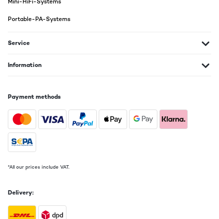
Mini-HiFi-Systems
Amazon-Benutzer
Portable-PA-Systems
Translate
Service
VERIFIED REVIEW
23/02/2023
Information
Me encanta en todos los sentidos.el sonido es muy normalito pero lo
bueno es que tiene conectores lo e enchufado a mi amplificador con
el cine en casa y suena que es una maravilla. Por fin puedo volver a
Payment methods
escuchar mis vinilos y mis CD
Usuario/a de amazon
Translate
VERIFIED REVIEW
04/01/2023
*All our prices include VAT.
Ich habe mir den Plattenspieler als sekundäre Anlage für mein
Arbeitszimmer besorgt. Er funktioniert super und hat neben dem
Delivery:
Abspielen von Platten noch andere Funktionen wie Bluetooth
oder Dab, sowie einen CD-Spieler. Außerdem findet man auf der
Rückseite noch einen RotWeisAnschluss falls man ihn
Soundtechnisch aufrüsten möchte. Das Design gefällt mir auch