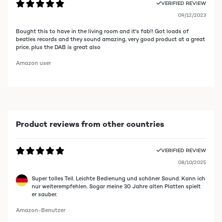
VERIFIED REVIEW
09/12/2023
Bought this to have in the living room and it's fab!! Got loads of
beatles records and they sound amazing, very good product at a great
price, plus the DAB is great also
Amazon user
Product reviews from other countries
VERIFIED REVIEW
08/10/2025
Super tolles Teil. Leichte Bedienung und schöner Sound. Kann ich
nur weiterempfehlen. Sogar meine 30 Jahre alten Platten spielt
er sauber.
Amazon-Benutzer