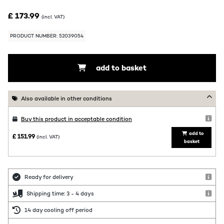
£ 173.99
(incl. VAT)
PRODUCT NUMBER: 52039054
add to basket
Also available in other conditions
Buy this product in acceptable condition
add to
£ 151.99
(incl. VAT)
basket
Ready for delivery
Shipping time: 3 - 4 days
14 day cooling off period