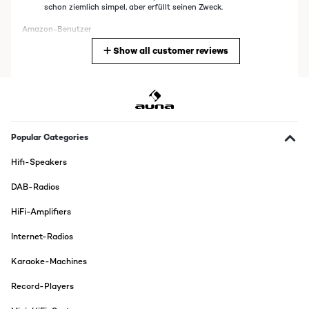
schon ziemlich simpel, aber erfüllt seinen Zweck.
Amazon-Benutzer
Show all customer reviews
Translate
VERIFIED REVIEW
06/12/2023
Schnelle Lieferung, top Design, leider ist die Bedienung
kompliziert. Die Schrift auf dem Gerät ist kaum zu lesen. Alles
Popular Categories
Anderere TOP.
Hifi-Speakers
Amazon-Benutzer
DAB-Radios
Translate
HiFi-Amplifiers
VERIFIED REVIEW
Internet-Radios
27/06/2023
Karaoke-Machines
Ich komme schnell auf den Punkt was mir an der Auna Anne Bell
gut gefällt:+Sehr einfache Bedienung+Sauberer UKW
Empfang+Guter DAB+ Empfang+Schöner Klang,nicht zu
Record-Players
aufdringlich+Schönes GehäuseFürs Geld ein Top Gerät!