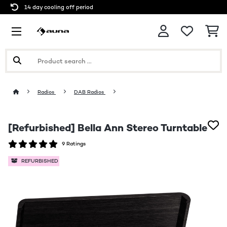
14 day cooling off period
Radios
DAB Radios
[Refurbished] Bella Ann Stereo Turntable
9 Ratings
REFURBISHED