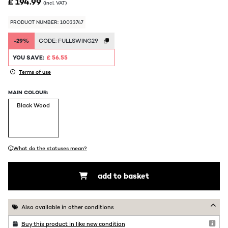
£ 194.99
(incl. VAT)
PRODUCT NUMBER: 10033747
-29%
CODE:
FULLSWING29
YOU SAVE:
£ 56.55
Terms of use
MAIN COLOUR:
Black Wood
What do the statuses mean?
add to basket
Also available in other conditions
Buy this product in like new condition