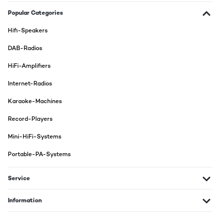
Ho comprato questo stereo come regalo di Natale per il mio
bambino che si vuole avvicinare al mondo del vinile e, essendo
Popular Categories
ancora piccolino, non volevo investire grandi cifre. Prima di
impacchettarlo ho voluto fare una prova per vedere come
Hifi-Speakers
funziona. Per prima cosa devo dire che la costruzione sembra
buona e lo stereo ha un effetto legno molto bello, forse le
DAB-Radios
plastiche sono un po' economiche ma per il prezzo pagato sono
più che adeguate. Prima sorpresa è la radio Dab che, senza
HiFi-Amplifiers
nemmeno srotolare tutta l'antenna, ha captato tante radio che
si sentono veramente bene. Ho provato anche il CD che funziona
perfettamente. Per quanto riguarda l'audio lo stereo fa quello
Internet-Radios
che pensavo, non è sicuramente un impianto alta fedeltà ma
comunque il suono è forte ed abbastanza limpido. Connessione
Karaoke-Machines
bluetooth rapida per poter ascoltare contenuti da smartphone e
tablet. Aspetto di provarlo più approfonditamente dopo Natale
Record-Players
ma per il momento non posso che ritenermi
soddisfatto.Aggiornamento novembre 2023Lo stereo si era rotto
Mini-HiFi-Systems
non funzionava più il mangianastri, la ditta, con un servizio
eccellente, mi ha sostituito il prodotto con uno nuovo tutto
senza sostenere alcuna spesa. Molto seri e professionali
Portable-PA-Systems
Utente Amazon
Service
Translate
Information
VERIFIED REVIEW
05/09/2022