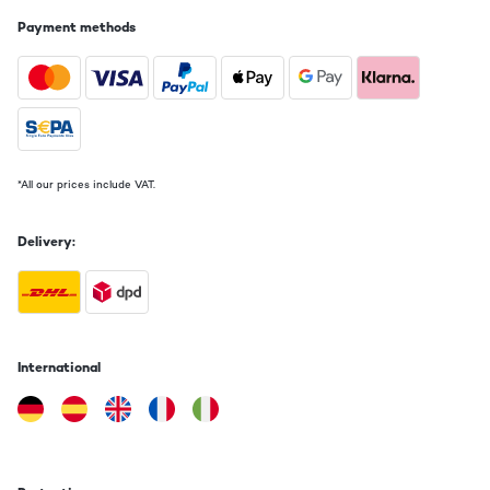
Payment methods
Zuerst dachte ich, das kann sicher nichts sein, für das Geld
soviel Audio Möglichkeiten.Gefehlt. Jedes Modul macht was es
soll und das in Digitaler Qualtität. Auch alte Vinyl Scheiben
lassen sich gut anhören. Die Bedienung des CS Kassetten ist
eine Kinderspiel, das Radio in DAB Qualität und die
Aufnahmemöglichkeiten auf USB Stocks perfekt. Was will man
mehr ? - Und wei ich noch mehr Geräte von auna habe, allesamt
Tadellos, wars auch disesmal kein Fehlkauf - Danke Karma
*All our prices include VAT.
Amazon-Benutzer
Translate
Delivery:
VERIFIED REVIEW
20/07/2022
Quería dar mi opinión después de días dándole uso . Lo mejor ha sido
encontrar un equipo tan completo a este precio. Llegó con dos días
International
de retraso pero en todo momento como Amazon y vendedor
respondieron.Ha llegado en buen estado y todas las funciones muy
bien , el bluetooth conectó enseguida con mi móvil .La radio reconoce
las emisoras pero no sé cómo programar ya que las instrucciones no
vienen en español. Lo que destaco es que el sonido si eres exigente
como yo para todo muy bien , CD genial, pero el vinilo no suena muy
amplificado.Yo para sacar más partido al equipo y suene más fuerte