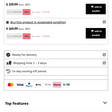
£ 155.99
(incl. VAT)
add to
basket
FULLSWING29
-29%
You save:
£ 45.24
Buy this product in acceptable condition
£ 165.99
(incl. VAT)
add to
basket
FULLSWING29
-29%
You save:
£ 48.14
Ready for delivery
Shipping time: 1 - 2 days
14 day cooling off period
Top features