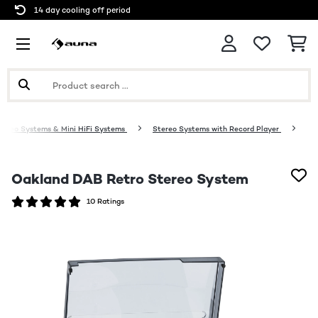
14 day cooling off period
tereo Systems & Mini HiFi Systems
Stereo Systems with Record Player
Oakland DAB Retro Stereo System
10 Ratings