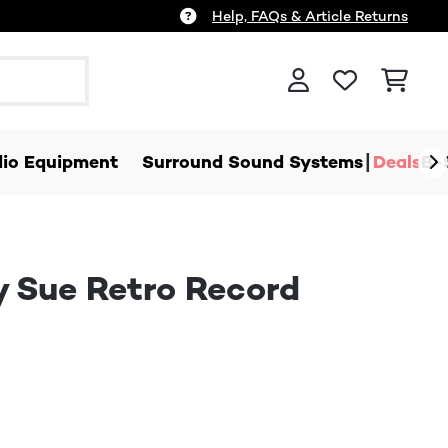
Help, FAQs & Article Returns
io Equipment
Surround Sound Systems
Deals
B-
 Sue Retro Record