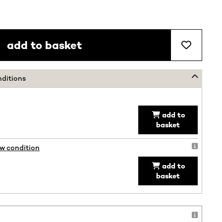
add to basket
nditions
add to
basket
ew condition
add to
basket
!