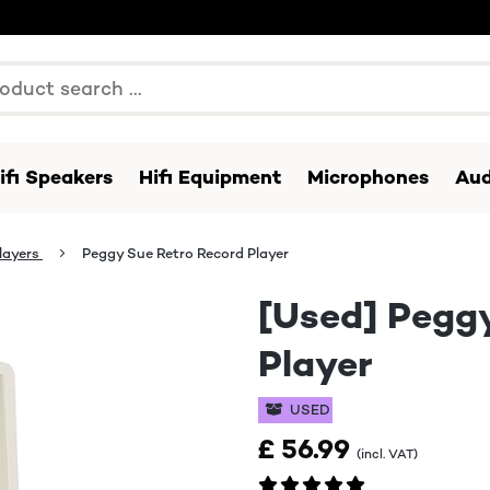
ifi Speakers
Hifi Equipment
Microphones
Aud
layers
Peggy Sue Retro Record Player
[Used] Peggy
Player
USED
£ 56.99
(incl. VAT)