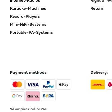
Internet-Radios
Right of W
was man braucht und dass man damit digitalisieren 
simpler Kunststoff, aber wenn eine Scheibe drauf
Karaoke-Machines
Return
Platte aufliegt. Die dämpfen Vibrationen und scho
Record-Players
gut funktioniert. Aber wie gesagt, bei dem Preis i
Mini-HiFi-Systems
Amazon-Benutzer
Portable-PA-Systems
VERIFIED REVIEW
15/06/2023
Den ersten Plattenspieler dieser Art hatte ich m
den Eigenbedarf gekauft wurde.Für jemanden, der 
kann ich diesen Plattenspieler also nicht.Anschlu
Payment methods
Delivery:
Ähnlichem untergebracht werden kann und so auc
Amazon-Benutzer
VERIFIED REVIEW
22/06/2022
*All our prices include VAT.