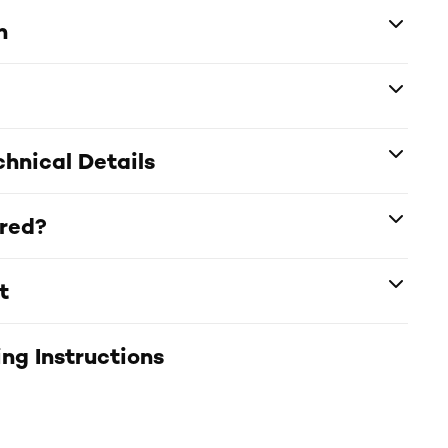
n
hnical Details
ered?
t
ng Instructions