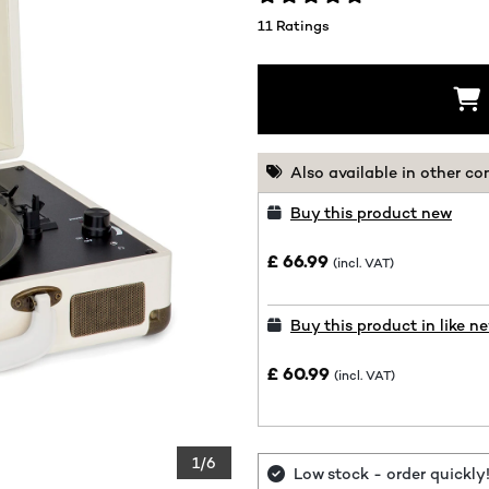
11 Ratings
Also available in other co
Buy this product new
£ 66.99
(incl. VAT)
Buy this product in like n
£ 60.99
(incl. VAT)
1/6
Low stock - order quickly