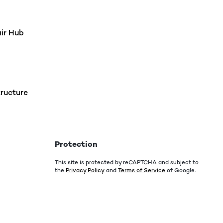
h noch nicht. Der Platten-Teller wirkt ein wenig billig,
nd die drei Punkte mit Gumminoppen, auf denen die
n des Tonarmes. Dafür gibts aber einen Lift der recht
 Freude!
air Hub
Translate
ructure
t mich so überzeigt, dass kurz danach noch einer für
lich gut. Vergleichen mit professionelleneren Geräten
super auf einem Beistelltisch, einem Sideboard oder
Protection
ann.
This site is protected by reCAPTCHA and subject to
the
Privacy Policy
and
Terms of Service
of Google.
Translate