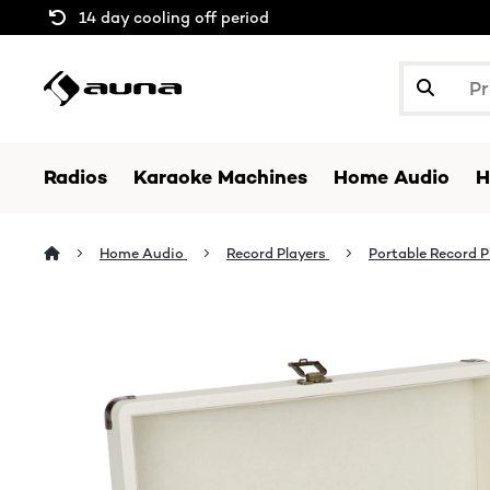
14 day cooling off period
Radios
Karaoke Machines
Home Audio
H
Home Audio
Record Players
Portable Record P