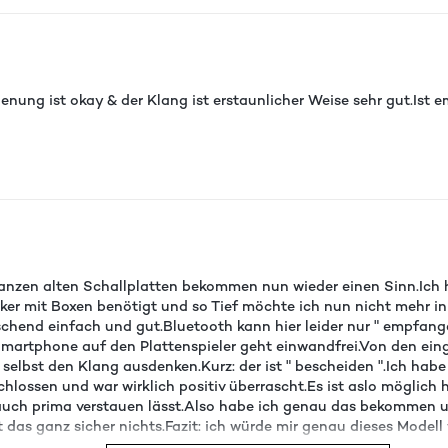
dienung ist okay & der Klang ist erstaunlicher Weise sehr gut.Ist
anzen alten Schallplatten bekommen nun wieder einen Sinn.Ich 
ärker mit Boxen benötigt und so Tief möchte ich nun nicht mehr i
aschend einfach und gut.Bluetooth kann hier leider nur " empfang
artphone auf den Plattenspieler geht einwandfrei.Von den eing
der selbst den Klang ausdenken.Kurz: der ist " bescheiden ".Ich
ossen und war wirklich positiv überrascht.Es ist aslo möglich h
auch prima verstauen lässt.Also habe ich genau das bekommen un
ist das ganz sicher nichts.Fazit: ich würde mir genau dieses Modell