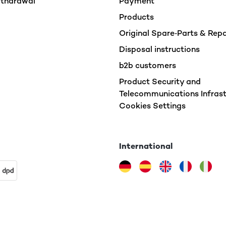
ithdrawal
Payment
kann ist eine tolle Option. Wie weit ich die nutzen werde weiß ic
 liegt, ist das Problem nicht mehr vorhanden. Bemerkenswert si
Products
nen die Tonträger. Was mir ein Bisschen abgeht ist der Autoretur
st das vielleicht schon Luxus.Ich bin jedenfalls zufrieden und hab
Original Spare‑Parts & Rep
Disposal instructions
b2b customers
Product Security and
Telecommunications Infrast
Cookies Settings
einem Vater zu Weihnachten gekauft und beim testen hat das Gerä
zuvor noch keinen Plattenspieler hatte, finde ich den Klang wirk
ss und Bedienung sind einfach. Er ist schön kompakt, so dass er 
International
h jemanden ohne viel Stellfläche im Zuhause Freude bereiten k