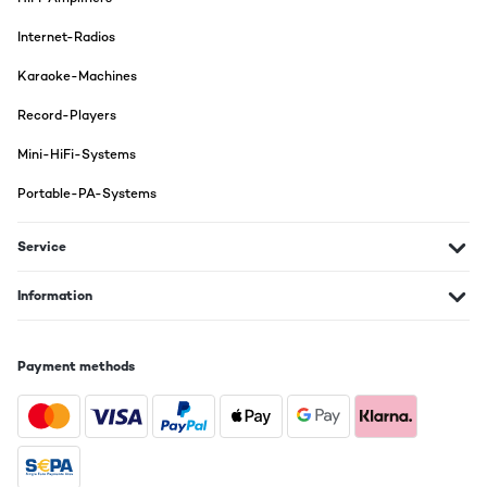
Utente Amazon
Internet-Radios
Translate
Karaoke-Machines
VERIFIED REVIEW
Record-Players
13/02/2023
Mini-HiFi-Systems
Genau, was ich gesucht habe! Der Subwoofer passt durch seine
geringe Höhe perfekt unter unsere Couch. Passt zwar nicht unter
Portable-PA-Systems
den Rand, aber in der Mitte hat die Couch nur einen Bezug an der
Unterseite, der sich locker ein paar Zentimeter hochdrücken lässt,
sodass der SW gänzlich unter der Couch verschwindet. Hatte
Service
erst gedacht, ich müsste die Füße kürzen, aber geht auch so!Der
Subwoofer ist ordentlich verarbeitet und die Holzoptik ist ganz
gut, war mir persönlich aber absolut egal, weil er sowieso nicht
Information
sichtbar ist.Der Klang ist dafür, dass er "nur" 80 Watt hat,
absolut ausreichend und ich würde ihn nicht voll aufdrehen.
Besonders, wenn man ihn unter der Couch platziert, ist man
quasi mittendrin im Bass und braucht auch nicht mehr als die
Payment methods
80 Watt. Ich habe nur Microsatelliten als Frontspeaker, daher ist
auch der Frequenzbereich mit 200 Hz für mich sehr wichtig.Die
Töne sind sauber und auf den Punkt, also alles so wie es sein
soll. Betreibe ihn am SW-Ausgang eines Onkyo-AV-Receivers
Amazon-Benutzer