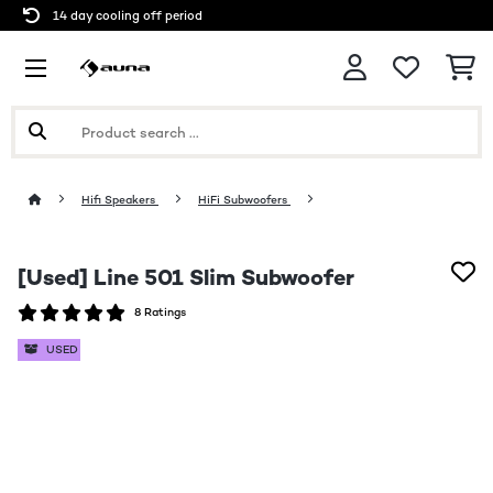
14 day cooling off period
Hifi Speakers
HiFi Subwoofers
[Used] Line 501 Slim Subwoofer
8 Ratings
USED