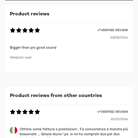
Product reviews
VERIFIED REVIEW
30/08/2024
Bigger than pic good sound
Amazon user
Product reviews from other countries
VERIFIED REVIEW
15/07/2024
Ottimo come fattura e prestazioni . Fa concorrenza a marche più
blasonate .... Grazie Auna ! ps. io ne ho comprati due per due