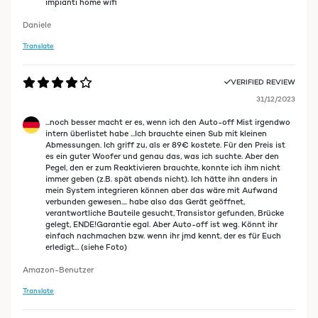
impianti home wifi
Daniele
Translate
VERIFIED REVIEW
31/12/2023
...noch besser macht er es, wenn ich den Auto-off Mist irgendwo
intern überlistet habe ...Ich brauchte einen Sub mit kleinen
Abmessungen. Ich griff zu, als er 89€ kostete. Für den Preis ist
es ein guter Woofer und genau das, was ich suchte. Aber den
Pegel, den er zum Reaktivieren brauchte, konnte ich ihm nicht
immer geben (z.B. spät abends nicht). Ich hätte ihn anders in
mein System integrieren können aber das wäre mit Aufwand
verbunden gewesen.... habe also das Gerät geöffnet,
verantwortliche Bauteile gesucht, Transistor gefunden, Brücke
gelegt, ENDE!Garantie egal. Aber Auto-off ist weg. Könnt ihr
einfach nachmachen bzw. wenn ihr jmd kennt, der es für Euch
erledigt... (siehe Foto)
Amazon-Benutzer
Translate