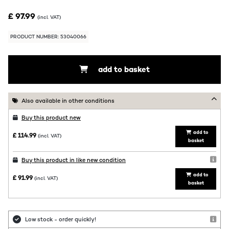
£ 97.99
(incl. VAT)
PRODUCT NUMBER: 53040066
add to basket
Also available in other conditions
Buy this product new
add to
£ 114.99
(incl. VAT)
basket
Buy this product in like new condition
add to
£ 91.99
(incl. VAT)
basket
Low stock - order quickly!