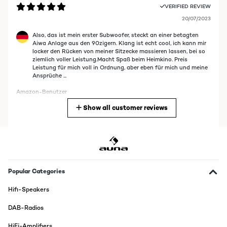
VERIFIED REVIEW
20/07/2023
Also, das ist mein erster Subwoofer, steckt an einer betagten
Aiwa Anlage aus den 90zigern. Klang ist echt cool, ich kann mir
locker den Rücken von meiner Sitzecke massieren lassen, bei so
ziemlich voller Leistung.Macht Spaß beim Heimkino. Preis
Leistung für mich voll in Ordnung, aber eben für mich und meine
Ansprüche ...
Amazon-Benutzer
Show all customer reviews
Translate
VERIFIED REVIEW
17/04/2023
Ottimo prodotto, la struttura in legno è molto solida, si
percepisce subito che si tratta di un prodotto di qualità. Il
Popular Categories
montaggio è molto semplice ed intuitivo. I bassi risultano molto
potenti e chiari. Collegandolo al televisore tutti i suoni e gli
Hifi-Speakers
effetti delle scene d’azione, vengono amplificati in maniera
chiara e ben definita, facendo sentire anche i minimi dettagli.
DAB-Radios
Sono molto soddisfatto del prodotto e lo consiglio per chi vuole
un effetto cinema direttamente a casa.
HiFi-Amplifiers