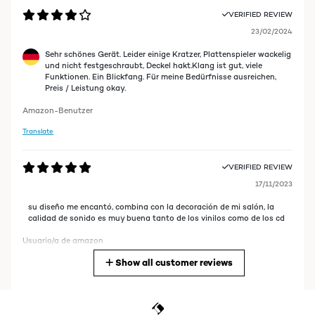
VERIFIED REVIEW
23/02/2024
Sehr schönes Gerät. Leider einige Kratzer, Plattenspieler wackelig
und nicht festgeschraubt, Deckel hakt.Klang ist gut, viele
Funktionen. Ein Blickfang. Für meine Bedürfnisse ausreichen,
Preis / Leistung okay.
Amazon-Benutzer
Translate
VERIFIED REVIEW
17/11/2023
su diseño me encantó, combina con la decoración de mi salón, la
calidad de sonido es muy buena tanto de los vinilos como de los cd
Usuario/a de amazon
Show all customer reviews
Translate
VERIFIED REVIEW
18/10/2023