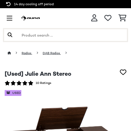
14 day cooling off period
Radios
DAB Radios
[Used] Julie Ann Stereo
10 Ratings
USED