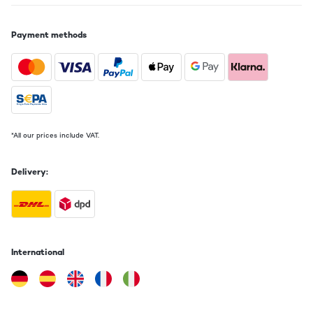
VERIFIED REVIEW
10/01/2023
Payment methods
Wir sind rundum zufrieden, leichter Aufbau, toller Klang, leichte
Bedienung und sieht gut aus
Amazon-Benutzer
Translate
VERIFIED REVIEW
*All our prices include VAT.
28/11/2022
Delivery:
Ce produit est d'une qualité très bonne ! Il répond à tous mes
attentes lorsque je l'ai acheté. En effet, il a un son d'une très bonne
qualité pour une grande pièce. Il a un design très sympa qui ajoute
un petit meuble à un salon moderne ou non. De plus, toutes ses
fonctionnalités sont assez complètes, tout ce qui est nécessaire est
présent ! Je recommande ce produit !
International
Utilisateur d'Amazon
Translate
VERIFIED REVIEW