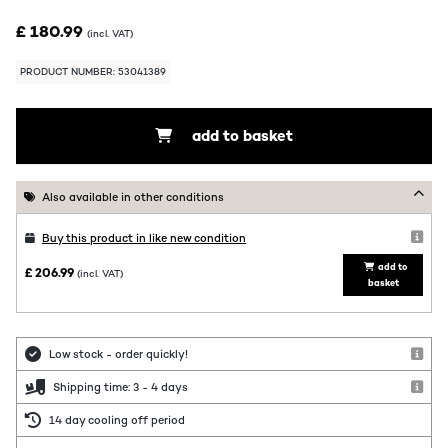
£ 180.99
(incl. VAT)
PRODUCT NUMBER: 53041389
add to basket
Also available in other conditions
Buy this product in like new condition
add to
£ 206.99
(incl. VAT)
basket
Low stock - order quickly!
Shipping time: 3 - 4 days
14 day cooling off period