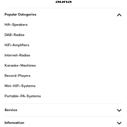
Der Klang ist doch gut? Ich weiß garnicht was die Rezessionen
an dem Klang nicht gut fanden.Die Verarbeitung ist relativ
Popular Categories
billig.Die verarbeiteten Komponenten sind relativ billig.Aber das
Gerät erfüllt seinen Zweck! Und sieht gut aus!Ein Kassettendeck
Hifi-Speakers
fehlt, dann wäre es für mich perfekt.
DAB-Radios
Amazon-Benutzer
HiFi-Amplifiers
Translate
Internet-Radios
VERIFIED REVIEW
Karaoke-Machines
15/10/2023
Der Plattenspieler kommt bereits fast komplett aufgebaut und
Record-Players
ist in wenigen Minuten fertig zur Nutzung. Die Optik und die
Verarbeitung ist ansprechend und hochwertig. Der Ton gefällt
Mini-HiFi-Systems
mir sehr gut und die Bluetooth Option ist eine coole Alternative
für die, denen die Optik gefällt aber keine echten Plattenspieler
Portable-PA-Systems
laufen lassen möchte.
Amazon-Benutzer
Service
Translate
Information