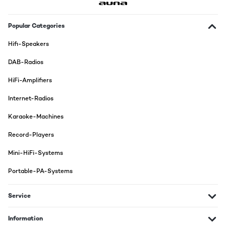
Der Klang ist doch gut? Ich weiß garnicht was die Rezessionen
an dem Klang nicht gut fanden.Die Verarbeitung ist relativ
Popular Categories
billig.Die verarbeiteten Komponenten sind relativ billig.Aber das
Gerät erfüllt seinen Zweck! Und sieht gut aus!Ein Kassettendeck
Hifi-Speakers
fehlt, dann wäre es für mich perfekt.
DAB-Radios
Amazon-Benutzer
HiFi-Amplifiers
Translate
Internet-Radios
VERIFIED REVIEW
Karaoke-Machines
15/10/2023
Der Plattenspieler kommt bereits fast komplett aufgebaut und
Record-Players
ist in wenigen Minuten fertig zur Nutzung. Die Optik und die
Verarbeitung ist ansprechend und hochwertig. Der Ton gefällt
Mini-HiFi-Systems
mir sehr gut und die Bluetooth Option ist eine coole Alternative
für die, denen die Optik gefällt aber keine echten Plattenspieler
Portable-PA-Systems
laufen lassen möchte.
Amazon-Benutzer
Service
Translate
Information