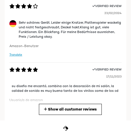
VERIFIED REVIEW
23/02/2024
Sehr schönes Gerät. Leider einige Kratzer, Plattenspieler wackelig
und nicht festgeschraubt, Deckel hakt.Klang ist gut, viele
Funktionen. Ein Blickfang. Für meine Bedürfnisse ausreichen,
Preis / Leistung okay.
Amazon-Benutzer
Translate
VERIFIED REVIEW
17/11/2023
su diseño me encantó, combina con la decoración de mi salón, la
calidad de sonido es muy buena tanto de los vinilos como de los cd
Usuario/a de amazon
Show all customer reviews
Translate
VERIFIED REVIEW
18/10/2023