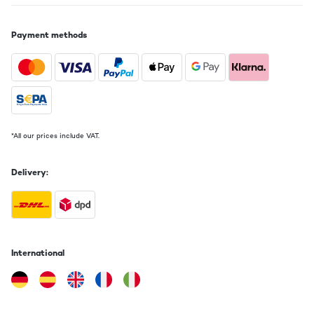
VERIFIED REVIEW
10/01/2023
Payment methods
Wir sind rundum zufrieden, leichter Aufbau, toller Klang, leichte
Bedienung und sieht gut aus
Amazon-Benutzer
Translate
VERIFIED REVIEW
*All our prices include VAT.
28/11/2022
Delivery:
Ce produit est d'une qualité très bonne ! Il répond à tous mes
attentes lorsque je l'ai acheté. En effet, il a un son d'une très bonne
qualité pour une grande pièce. Il a un design très sympa qui ajoute
un petit meuble à un salon moderne ou non. De plus, toutes ses
fonctionnalités sont assez complètes, tout ce qui est nécessaire est
présent ! Je recommande ce produit !
International
Utilisateur d'Amazon
Translate
VERIFIED REVIEW