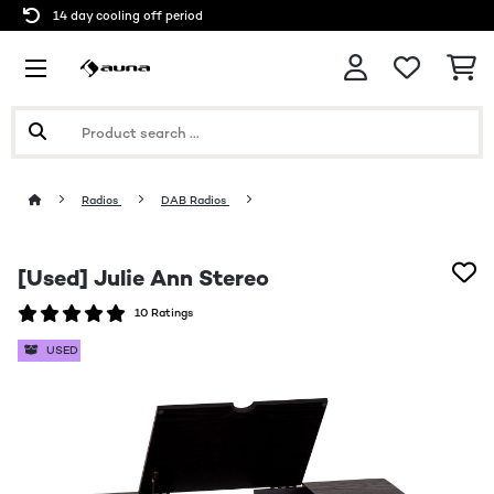
14 day cooling off period
Radios
DAB Radios
[Used] Julie Ann Stereo
10 Ratings
USED