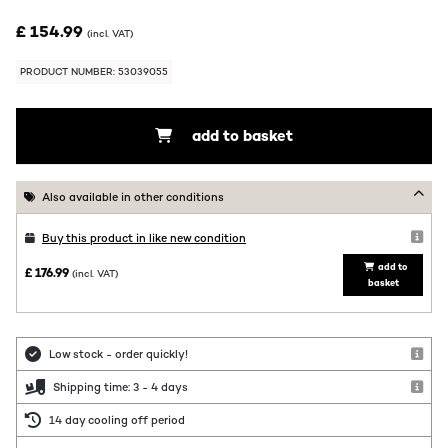
£ 154.99
(incl. VAT)
PRODUCT NUMBER: 53039055
add to basket
Also available in other conditions
Buy this product in like new condition
add to
£ 176.99
(incl. VAT)
basket
Low stock - order quickly!
Shipping time: 3 - 4 days
14 day cooling off period