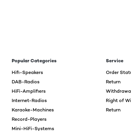
Employé comme prévu dans une cuisine
Utilisateur d'Amazon
VERIFIED REVIEW
26/04/2024
Popular Categories
Service
Una pasada, con mando, radio Internet, Spotify, Blu
Hifi-Speakers
Order Stat
DAB-Radios
Return
Usuario/a de amazon
HiFi-Amplifiers
Withdrawal
Internet-Radios
Right of W
VERIFIED REVIEW
02/02/2023
Karaoke-Machines
Return
La radio mi ha piaciuto tantissimo. Ho comprato a
Record-Players
Mini-HiFi-Systems