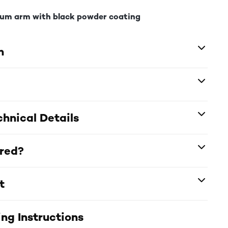
num arm with black powder coating
n
hnical Details
ered?
t
ng Instructions