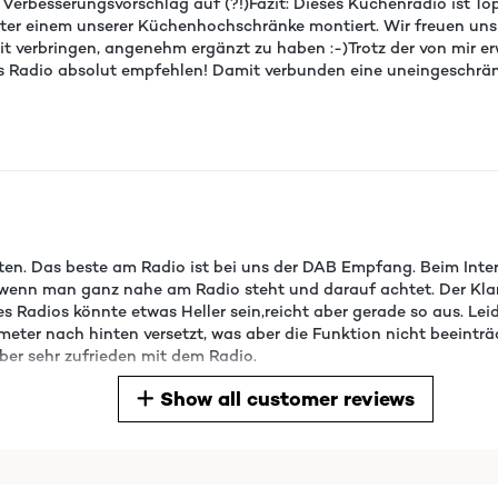
 Verbesserungsvorschlag auf (?!)Fazit: Dieses Küchenradio ist Top
nter einem unserer Küchenhochschränke montiert. Wir freuen uns 
Zeit verbringen, angenehm ergänzt zu haben :-)Trotz der von mir
das Radio absolut empfehlen! Damit verbunden eine uneingeschr
tten. Das beste am Radio ist bei uns der DAB Empfang. Beim Inter
enn man ganz nahe am Radio steht und darauf achtet. Der Klang 
 Radios könnte etwas Heller sein,reicht aber gerade so aus. Lei
llimeter nach hinten versetzt, was aber die Funktion nicht beeint
ber sehr zufrieden mit dem Radio.
Show all customer reviews