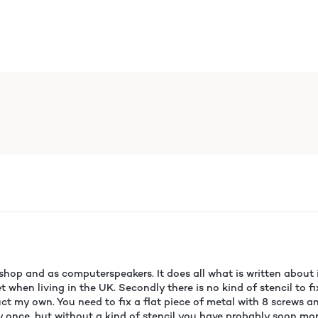
shop and as computerspeakers. It does all what is written about
hen living in the UK. Secondly there is no kind of stencil to fi
ct my own. You need to fix a flat piece of metal with 8 screws an
y once, but without a kind of stencil you have probably soon more 