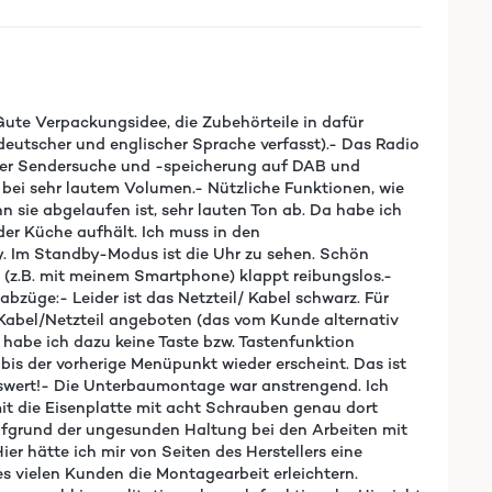
 Gute Verpackungsidee, die Zubehörteile in dafür
eutscher und englischer Sprache verfasst).- Das Radio
ei der Sendersuche und -speicherung auf DAB und
h bei sehr lautem Volumen.- Nützliche Funktionen, wie
n sie abgelaufen ist, sehr lauten Ton ab. Da habe ich
der Küche aufhält. Ich muss in den
ay. Im Standby-Modus ist die Uhr zu sehen. Schön
g (z.B. mit meinem Smartphone) klappt reibungslos.-
bzüge:- Leider ist das Netzteil/ Kabel schwarz. Für
Kabel/Netzteil angeboten (das vom Kunde alternativ
habe ich dazu keine Taste bzw. Tastenfunktion
is der vorherige Menüpunkt wieder erscheint. Das ist
nswert!- Die Unterbaumontage war anstrengend. Ich
t die Eisenplatte mit acht Schrauben genau dort
 aufgrund der ungesunden Haltung bei den Arbeiten mit
 hätte ich mir von Seiten des Herstellers eine
s vielen Kunden die Montagearbeit erleichtern.