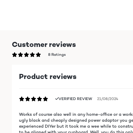
Customer reviews
8 Ratings
Product reviews
VERIFIED REVIEW
21/08/2024
Works of course also well in any home-office or a work
ugly black and cheaply designed power adaptor you get w
experienced DIYer but it took me a wee while to constru
to be aligned with your cupboard. Well, you do this onl