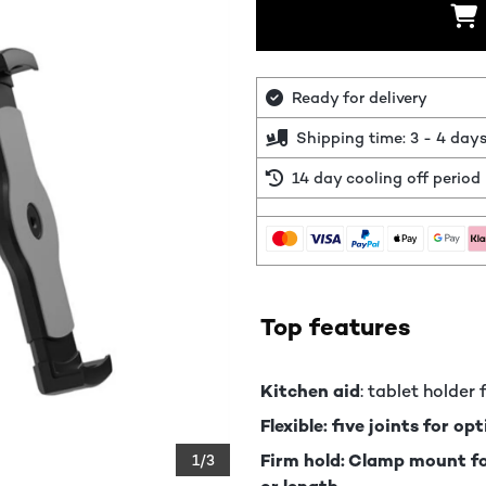
Ready for delivery
Shipping time: 3 - 4 day
14 day cooling off period
Top features
Kitchen aid
: tablet holde
Flexible: five joints for o
Firm hold: Clamp mount fo
1/3