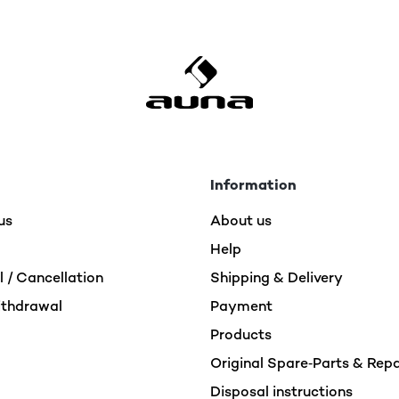
Information
etooth, sonido muy aceptable, entrega súper rápida, gran vended
us
About us
Help
 / Cancellation
Shipping & Delivery
ithdrawal
Payment
Products
nche un altra per il regalo.
Original Spare‑Parts & Rep
Disposal instructions