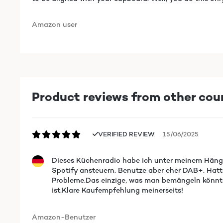
Amazon user
Product reviews from other cou
VERIFIED REVIEW
15/06/2025
Dieses Küchenradio habe ich unter meinem Hänges
Spotify ansteuern. Benutze aber eher DAB+. Hatte
Probleme.Das einzige, was man bemängeln könnte,
ist.Klare Kaufempfehlung meinerseits!
Amazon-Benutzer