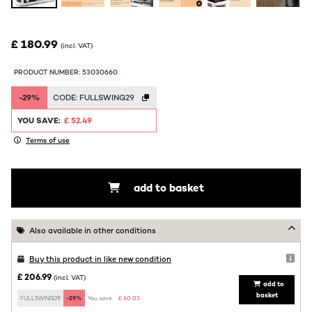
£ 180.99
(incl. VAT)
PRODUCT NUMBER: 53030660
-29%
CODE:
FULLSWING29
YOU SAVE:
£ 52.49
Terms of use
add to basket
Also available in other conditions
Buy this product in like new condition
£ 206.99
(incl. VAT)
add to
basket
FULLSWING29
-29%
You save:
£ 60.03