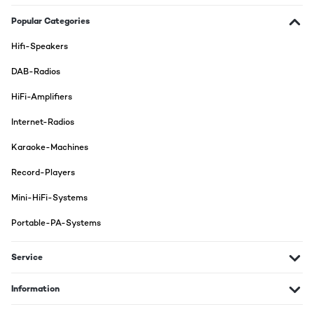
Sehr schönes retro Musikteil bestehend aus Radio, CD Player,
Kassettenrecorder uns Schallplattenspieler. Die Lautsprecher
Popular Categories
sind für hohen Musikgenus etwas zu schwach.
Hifi-Speakers
Amazon-Benutzer
DAB-Radios
Translate
HiFi-Amplifiers
VERIFIED REVIEW
Internet-Radios
04/12/2025
Karaoke-Machines
Super Gerät
Record-Players
Amazon-Benutzer
Mini-HiFi-Systems
Translate
Portable-PA-Systems
VERIFIED REVIEW
02/12/2025
Service
Gutes Gerät, welches zum einen an alte Zeiten erinnert, auf der
anderen Seite aber derart gut ausgestattet ist, das man CDs
Information
hören kann, Schallplatten oder Kassetten und USB Sticks
einstecken kann. Außerdem kann man Radio hören