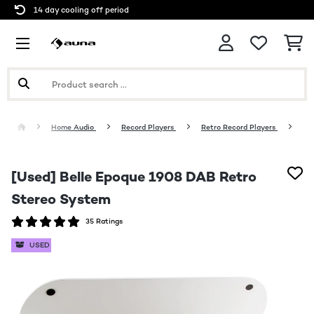
14 day cooling off period
Home Audio
Record Players
Retro Record Players
[Used] Belle Epoque 1908 DAB Retro
Stereo System
35 Ratings
USED