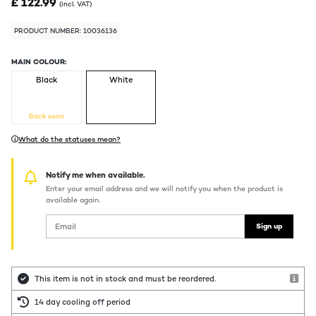
£ 122.99
(incl. VAT)
PRODUCT NUMBER: 10036136
MAIN COLOUR:
Black
White
Back soon
What do the statuses mean?
Notify me when available.
Enter your email address and we will notify you when the product is
available again.
Sign up
This item is not in stock and must be reordered.
14 day cooling off period