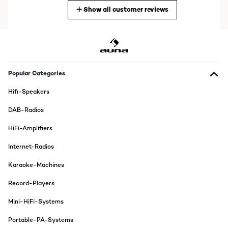
Show all customer reviews
Translate
VERIFIED REVIEW
29/05/2024
Mooie surroundset voor weinig geld.Enige nadeel is de kabels van de
spiekers hadden iets langer gemogen die zijn erg kort.
Popular Categories
Amazon-gebruiker
Hifi-Speakers
Translate
DAB-Radios
HiFi-Amplifiers
VERIFIED REVIEW
28/10/2023
Internet-Radios
Auf dem ersten Blick sieht die Anlage recht wertig aus, aber dem
Karaoke-Machines
zweiten Blick hält sie dann doch nicht stand.Es ist nicht immer
ganz sauber laminiert worden, speziell am Subwoofer im Bereich
der Rundungen.Bei den Satelliten sitzen die Verblendungen der
Record-Players
Front nicht immer sauber.Und ja ich bin mir des Preises bewusst,
doch selbst bei meiner uralten 2.1 Anlage Made in Indien, wurde
Mini-HiFi-Systems
sauber gearbeitet.Kabel der hinteren Satelliten, wie durch alle
anderen Rezensionen schon bekannt, viel zu kurz
Portable-PA-Systems
bemessen.Eigentlich die Kabel aller Satelliten sind zu kurz