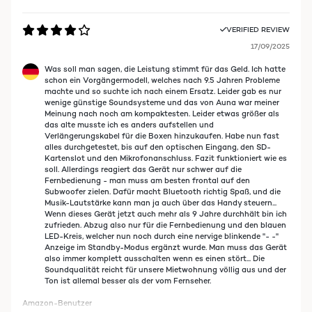
VERIFIED REVIEW
17/09/2025
Was soll man sagen, die Leistung stimmt für das Geld. Ich hatte
schon ein Vorgängermodell, welches nach 9.5 Jahren Probleme
machte und so suchte ich nach einem Ersatz. Leider gab es nur
wenige günstige Soundsysteme und das von Auna war meiner
Meinung nach noch am kompaktesten. Leider etwas größer als
das alte musste ich es anders aufstellen und
Verlängerungskabel für die Boxen hinzukaufen. Habe nun fast
alles durchgetestet, bis auf den optischen Eingang, den SD-
Kartenslot und den Mikrofonanschluss. Fazit funktioniert wie es
soll. Allerdings reagiert das Gerät nur schwer auf die
Fernbedienung - man muss am besten frontal auf den
Subwoofer zielen. Dafür macht Bluetooth richtig Spaß, und die
Musik-Lautstärke kann man ja auch über das Handy steuern...
Wenn dieses Gerät jetzt auch mehr als 9 Jahre durchhält bin ich
zufrieden. Abzug also nur für die Fernbedienung und den blauen
LED-Kreis, welcher nun noch durch eine nervige blinkende "- -"
Anzeige im Standby-Modus ergänzt wurde. Man muss das Gerät
also immer komplett ausschalten wenn es einen stört... Die
Soundqualität reicht für unsere Mietwohnung völlig aus und der
Ton ist allemal besser als der vom Fernseher.
Amazon-Benutzer