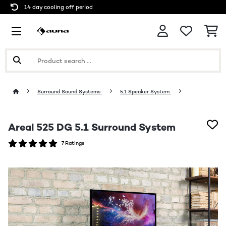
14 day cooling off period
Surround Sound Systems
5.1 Speaker System
Areal 525 DG 5.1 Surround System
7 Ratings